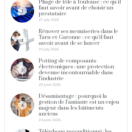
Pliage de tôle à Toulouse : ce qu’il
faut savoir avant de choisir un
1
prestataire
27 July 2026
Rénover ses menuiseries dans le
Tarn-et-Garonne : ce qu’il faut
2
savoir avant de se lancer
20 July 2026
Potting de composants
électroniques : une protection
3
devenue incontournable dans
l’industrie
25 June 2026
Désamiantage : pourquoi la
gestion de l’amiante est un enjeu
4
majeur dans les bâtiments
anciens
24 June 2026
Téléphone reconditionné : les