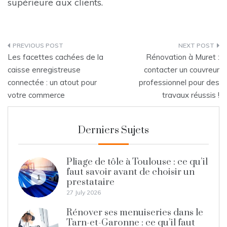
supérieure aux clients.
Post
Les facettes cachées de la
Rénovation à Muret :
navigation
caisse enregistreuse
contacter un couvreur
connectée : un atout pour
professionnel pour des
votre commerce
travaux réussis !
Derniers Sujets
Pliage de tôle à Toulouse : ce qu’il
faut savoir avant de choisir un
1
prestataire
27 July 2026
Rénover ses menuiseries dans le
Tarn-et-Garonne : ce qu’il faut