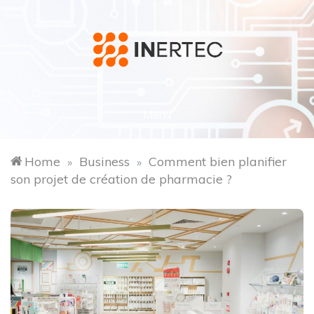
Skip
to
content
inertec.fr
Menu
Home
Business
Comment bien planifier
»
»
son projet de création de pharmacie ?