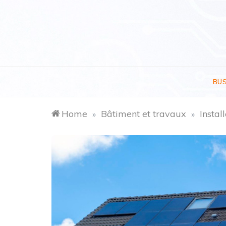
Skip
to
content
BU
Home
Bâtiment et travaux
Instal
»
»