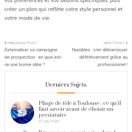
vos préférences et vos besoins spécifiques, puis
créer un plan qui reflète votre style personnel et
votre mode de vie.
Post
Externaliser sa campagne
Nuisibles : s’en débarrasser
navigation
de prospection : en quoi est-
définitivement grâce au
ce une bonne idée ?
professionnel !
Derniers Sujets
Pliage de tôle à Toulouse : ce qu’il
faut savoir avant de choisir un
1
prestataire
27 July 2026